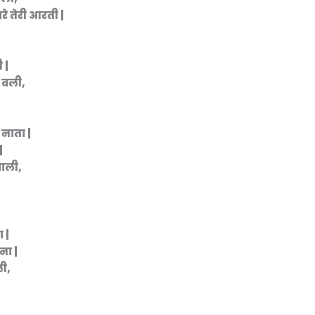
रे तेरी आरती |
 |
ओ वली,
 नाता |
|
वाली,
 |
ना |
ी,