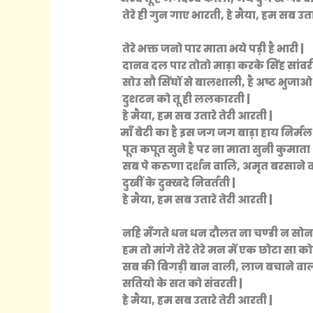
तेरे ही गुन गाए भारती, हे मैया, हम सब उता
तेरे भक्त जनो पार माता भये पड़ी है भारी |
दानव दल पार तोतो माड़ा करके सिंह सांवरी
सोउ सौ सिंघों से बालशाली, है अष्ट भुजा
दुशटन को तू ही ललकारती |
हे मैया, हम सब उतारे तेरी आरती |
माँ बेटी का है इस जग जग बाड़ा हाय निर्मल
पूत कपूत सुने है पर ना माता सुनी कुमाता 
सब पे करुणा दर्शन वालि, अमृत बरसाने 
दुखीं के दुक्खदे निवर्तती |
हे मैया, हम सब उतारे तेरी आरती |
नहि मँगते धन धन दौलत ना चण्डी न सोना
हम तो मांगे तेरे तेरे मन में एक छोटा सा को
सब की बिगड़ी बान वाली, लाज बचाने वाल
सतियो के सत को संवरती |
हे मैया, हम सब उतारे तेरी आरती |