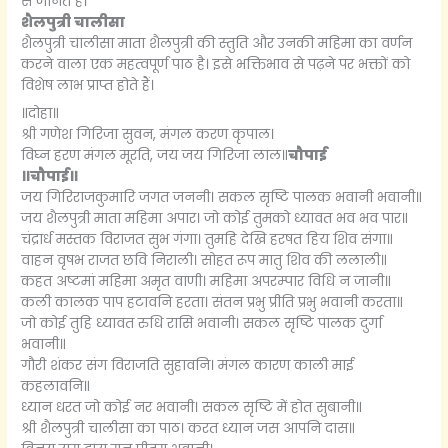
से जानते हैं।
शैलपुत्री चालीसा
शैलपुत्री चालीसा माता शैलपुत्री की स्तुति और उनकी महिमा का वर्णन
करने वाला एक महत्वपूर्ण पाठ है। इसे भक्तिभाव से पढ़ने पर भक्तों को
विशेष लाभ प्राप्त होते हैं।
॥दोहा॥
श्री गणेश गिरिजा सुवन, मंगल करण कृपाल।
विघ्न हरण मंगल मूरति, जय जय गिरिजा लाल॥
चौपाई
॥चौपाई॥
जय गिरिराजकुमारि जगत जननी। सकल सृष्टि पालक भवानी भवानी॥
जय शैलपुत्री माता महिमा अपार। जो कोई तुमको ध्यावत भव भव पार॥
चंद्रार्ध मस्तक विराजत सुभ गंगा। तुमहि देखि हरषत हिय शिव संगा॥
वाहन वृषभ राजत छवि निराली। सोहत रूप मातु शिव की ललाली॥
कहत अष्टमां महिमा अमृत वाणी। महिमा अपरम्पार विधि न जानी॥
कली कालक पाप हटावनि हरता। संतन प्रभु प्रीति प्रभु भवानी करता॥
जो कोई तुहि ध्यावत रुधि रासि भवानी। सकल सृष्टि पालक दुर्गा
भवानी॥
गौरी शंकर संग विराजति सुहावनि। मंगल कारण काली माई
कहलावनि॥
ध्यान धरत जो कोई नर भवानी। सकल सृष्टि में होत सुबानी॥
श्री शैलपुत्री चालीसा का पाठ। करत ध्यान जस आपनि दास॥